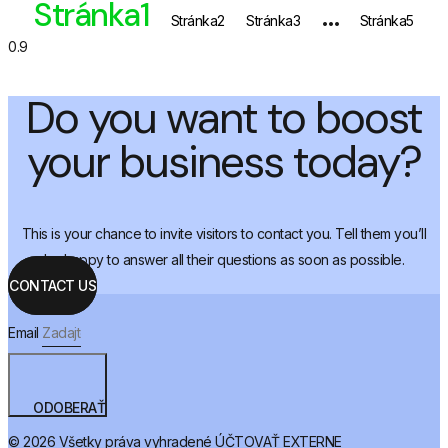
Stránka
1
…
Stránka
2
Stránka
3
Stránka
5
Do you want to boost
your business today?
This is your chance to invite visitors to contact you. Tell them you’ll
be happy to answer all their questions as soon as possible.
CONTACT US
Email
ODOBERAŤ
© 2026 Všetky práva vyhradené ÚČTOVAŤ EXTERNE